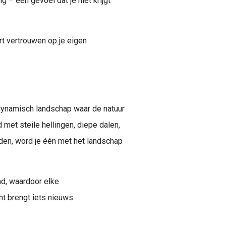
 – een gevoel dat je niet krijgt
rt vertrouwen op je eigen
 dynamisch landschap waar de natuur
met steile hellingen, diepe dalen,
nden, word je één met het landschap
d, waardoor elke
ht brengt iets nieuws.