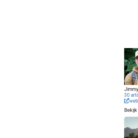
Jimmy
30 art
web
Bekijk