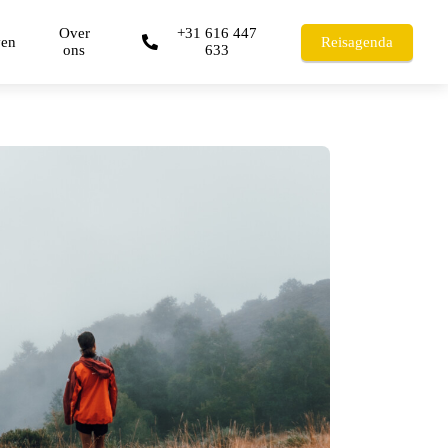
Over
+31 616 447
ven
Reisagenda
ons
633