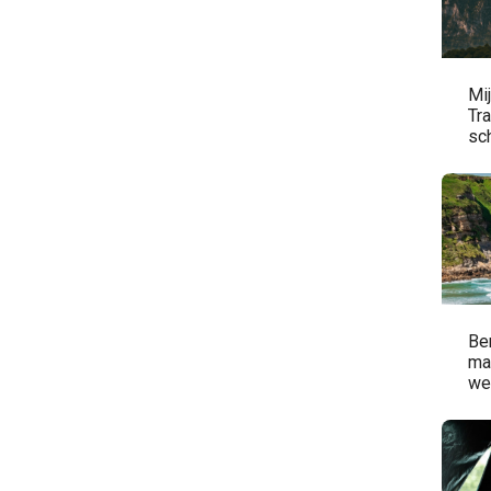
Mi
Tr
sc
de
Be
ma
we