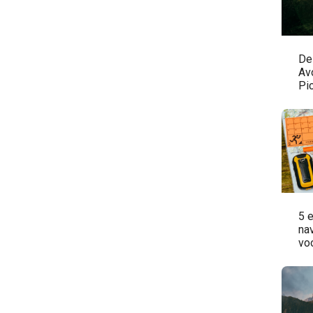
De
Avo
Pi
5 
na
vo