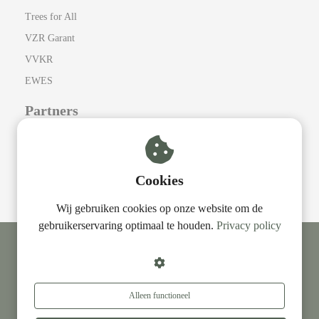
Trees for All
VZR Garant
VVKR
EWES
Partners
Cumulus
Camping el Cares
Cookies
Surviking
Wij gebruiken cookies op onze website om de
gebruikerservaring optimaal te houden.
Privacy policy
© Unplugged Outdoor -
Reisvoorwaarden
-
Privacyverklaring
Alleen functioneel