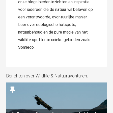
onze blogs bieden inzichten en inspiratie
s kan de
e niet
voor iedereen die de natuur wil beleven op
oneren.
een verantwoorde, avontuurlijke manier.
Leer over ecologische hotspots,
ieken
natuurbehoud en de pure magie van het
ische
s worden
wildlife spotten in unieke gebieden zoals
kt om
Somiedo.
em
tie te
elen over
drag van
zoeker op
Berichten over Wildlife & Natuuravonturen:
site.
ing
ingcookies
 gebruikt
oekers te