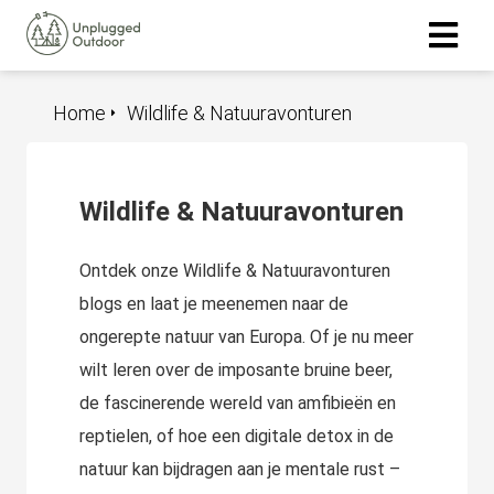
Home
Wildlife & Natuuravonturen
ngen
 policy
Wildlife & Natuuravonturen
oneel
Ontdek onze Wildlife & Natuuravonturen
onele
blogs en laat je meenemen naar de
s zijn
ongerepte natuur van Europa. Of je nu meer
kelijk om
wilt leren over de imposante bruine beer,
bsite te
ken. Ze
de fascinerende wereld van amfibieën en
 gebruikt
reptielen, of hoe een digitale detox in de
asisfuncties
natuur kan bijdragen aan je mentale rust –
der deze