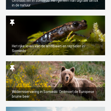
Onthaasten in Somiedo: Het geheim van digitale detox
 op de
in de natuur
e. Hierdoor
 website-
ren
nte
enties
gebaseerd
 gedrag van
Het rijke leven van de amfibieën en reptielen in
Somiedo
ezoeker.
uren
Wilderniservaring in Somiedo: Ontmoet de Europese
bruine beer