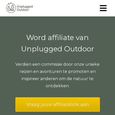
ngen
Word affiliate van
 policy
Unplugged Outdoor
oneel
Verdien een commissie door onze unieke
onele
reizen en avonturen te promoten en
s zijn
inspireer anderen om de natuur te
kelijk om
ontdekken.
bsite te
ken. Ze
 gebruikt
Vraag jouw affiliatelink aan
asisfuncties
der deze