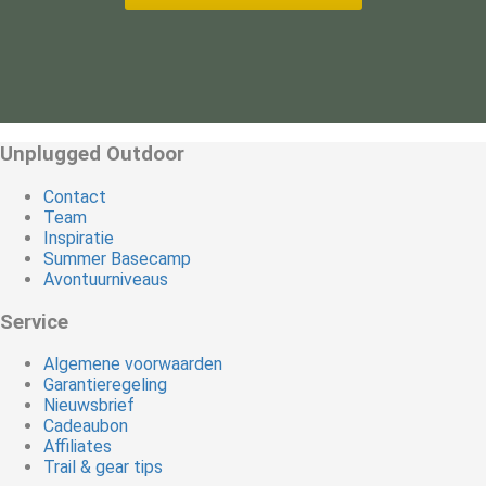
Unplugged Outdoor
Contact
Team
Inspiratie
Summer Basecamp
Avontuurniveaus
Service
Algemene voorwaarden
Garantieregeling
Nieuwsbrief
Cadeaubon
Affiliates
Trail & gear tips