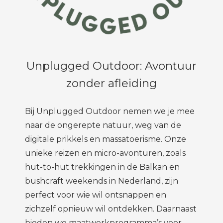
 op de
e. Hierdoor
 website-
ren
nte
Unplugged Outdoor: Avontuur
enties
gebaseerd
zonder afleiding
 gedrag van
ezoeker.
Bij Unplugged Outdoor nemen we je mee
naar de ongerepte natuur, weg van de
uren
digitale prikkels en massatoerisme. Onze
unieke reizen en micro-avonturen, zoals
hut-to-hut trekkingen in de Balkan en
bushcraft weekends in Nederland, zijn
perfect voor wie wil ontsnappen en
zichzelf opnieuw wil ontdekken. Daarnaast
bieden we maatwerkprogramma’s voor