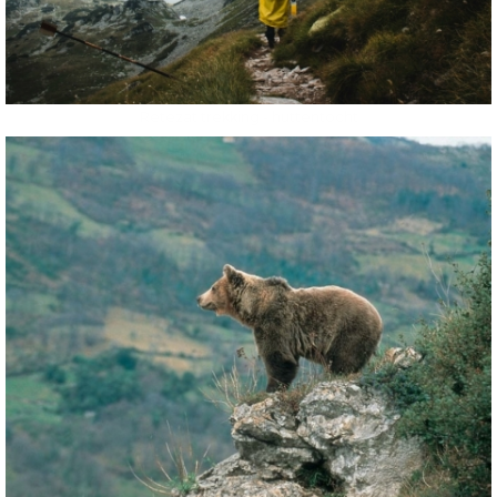
Retezat trekking - huttentocht