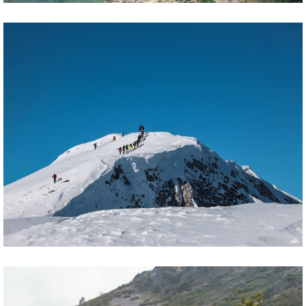
Wildlife trekking - huttentocht
Sneeuwschoenwandelen - huttentocht