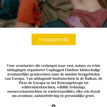
s kan de
e niet
oneren.
ieken
ische
s worden
reisagenda
kt om
em
tie te
elen over
drag van
Voor avonturiers die verlangen naar rust, natuur en échte
uitdagingen organiseert Unplugged Outdoor kleinschalige
zoeker op
avontuurlijke groepsreizen naar de mooiste berggebieden
site.
van Europa. Van uitdagende huttentochten in de Balkan, de
Picos de Europa en het Retezatgebergte tot
ing
wildernistrektochten, wildlife trekkings,
sneeuwschoentochten en winterexpedities: elke reis draait
ingcookies
om avontuur, natuurbeleving en persoonlijke groei.
 gebruikt
oekers te