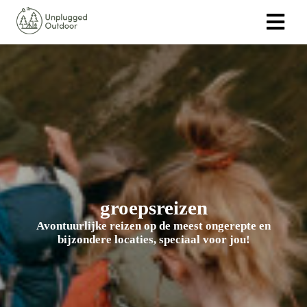
ngen
 policy
oneel
onele
s zijn
groepsreizen
kelijk om
Avontuurlijke reizen op de meest ongerepte en
bsite te
bijzondere locaties, speciaal voor jou!
ken. Ze
 gebruikt
asisfuncties
der deze