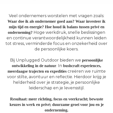
 op de
e. Hierdoor
Veel ondernemers worstelen met vragen zoals:
 website-
Waar doe ik als ondernemer goed aan?
Waar investeer ik
ren
mijn tijd en energie? Hoe houd ik balans tussen privé en
nte
Hoge werkdruk, snelle beslissingen
onderneming?
enties
en continue verantwoordelijkheid kunnen leiden
gebaseerd
tot stress, verminderde focus en onzekerheid over
 gedrag van
de persoonlijke koers.
ezoeker.
Bij Unplugged Outdoor bieden we
persoonlijke
. In
ontwikkeling in de natuur
bushcraft experiences,
uren
creëren we ruimte
meerdaagse trajecten en expedities
voor stilte, avontuur en reflectie. Hierdoor krijg je
helderheid over je strategie, je persoonlijke
leiderschap en je levensstijl.
Resultaat: meer richting, focus en veerkracht; bewuste
keuzes in werk en privé; duurzame groei voor jou en je
onderneming.