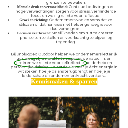
grenzen te bewaken.
Continue beslissingen en
Mentale druk en vermoeidheid:
hoge verwachtingen zorgen voor stress, verminderde
focus en weinig ruimte voor reflectie.
Ondernemers voelen soms dat ze
Groei en richting:
stilstaan of dat hun visie niet helder genoeg is voor
duurzame groei.
Moeilijkheden om rust te creëren,
Focus en veerkracht:
prioriteiten te stellen en veerkrachtig te blijven bij
tegenslag.
Bij Unplugged Outdoor helpen we ondernemers letterlijk
uit de dagelijkse drukte te stappen, de natuur in, en
creëren we ruimte voor zelfreflectie,
helderheid en
persoonlijke richting. Zo ontdek je waar je écht energie in
wilt steken, hoe je balans terugbrengt en hoe je je
leiderschap en ondernemerskracht versterkt.
Kennismaken & sparren