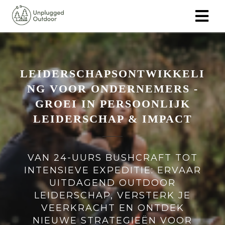
ngen
 policy
LEIDERSCHAPSONTWIKKELI
NG VOOR ONDERNEMERS -
GROEI IN PERSOONLIJK
LEIDERSCHAP & IMPACT
oneel
onele
s zijn
VAN 24-UURS BUSHCRAFT TOT
kelijk om
INTENSIEVE EXPEDITIE: ERVAAR
bsite te
UITDAGEND OUTDOOR
ken. Ze
 gebruikt
LEIDERSCHAP, VERSTERK JE
asisfuncties
VEERKRACHT EN ONTDEK
der deze
NIEUWE STRATEGIEËN VOOR