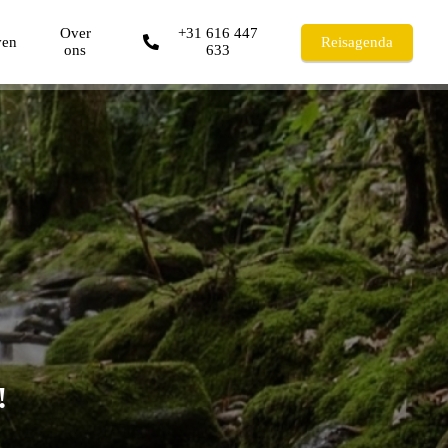
Over
+31 616 447
ven
Reisagenda
ons
633
!