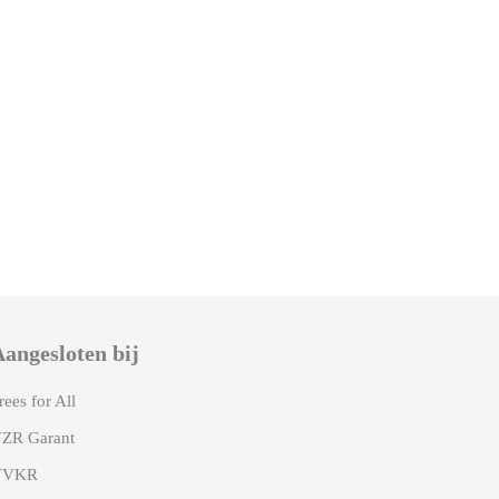
angesloten bij
rees for All
ZR Garant
VVKR