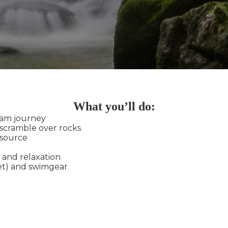
What you’ll do:
eam journey
scramble over rocks
 source
 and relaxation
et) and swimgear