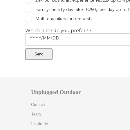
24-hour bushcraft experience (€325,- up to 4 p
Family-friendly day hike (€250,- per day up to 
Multi-day hikes (on request)
Which date do you prefer?
*
YYYY/MM/DD
Send
Unplugged Outdoor
Contact
Team
Inspiratie