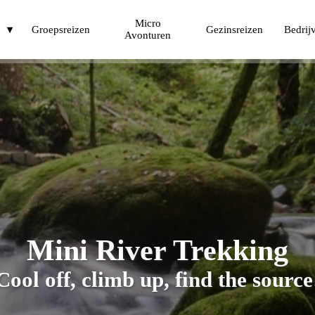
Micro
t
Groepsreizen
Gezinsreizen
Bedrij
Avonturen
Mini River Trekking
Cool off, climb up, find the source