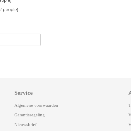
eople)
12 people)
Service
A
Algemene voorwaarden
T
Garantieregeling
V
Nieuwsbrief